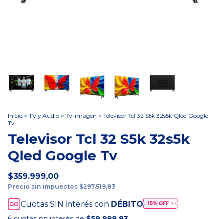
Inicio
>
TV y Audio
>
Tv-imagen
>
Televisor Tcl 32 S5k 32s5k Qled Google
Tv
Televisor Tcl 32 S5k 32s5k
Qled Google Tv
$359.999,00
Precio sin impuestos
$297.519,83
Cuotas SIN interés con
DÉBITO
6
cuotas sin interés de
$59.999,83