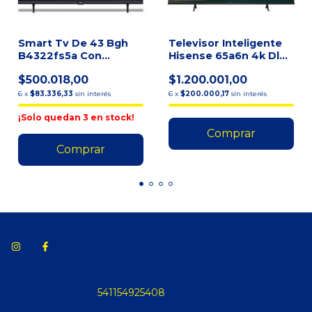
Smart Tv De 43 Bgh
Televisor Inteligente
B4322fs5a Con
Hisense 65a6n 4k Dled
Pantalla Led Full Hd
De 65
$500.018,00
$1.200.001,00
6
x
$83.336,33
sin interés
6
x
$200.000,17
sin interés
¡Solo quedan
3
en stock!
541154925408