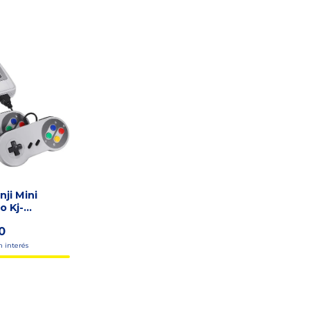
ji Mini
o Kj-
Standard
0
n interés