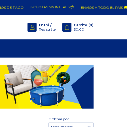
6 CUOTAS SIN INTERES 💳
S DE PAGO
ENVÍOS A TODO EL PAÍS 🚚
Entrá
/
Carrito
(
0
)
Registráte
$0,00
Ordenar por