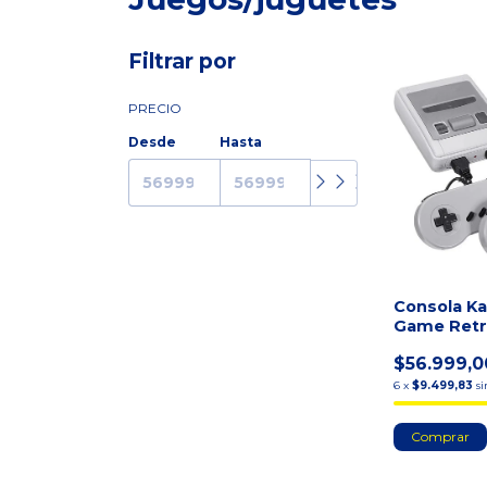
Filtrar por
PRECIO
Desde
Hasta
Consola Kan
Game Retr
minigame 
$56.999,0
Blanco/gr
6
x
$9.499,83
si