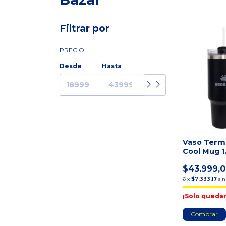
Filtrar por
PRECIO
Desde
Hasta
Vaso Term
Cool Mug 1
Tapa Sorb
$43.999,
6
x
$7.333,17
sin
¡Solo queda