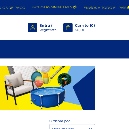
6 CUOTAS SIN INTERES 💳
S DE PAGO
ENVÍOS A TODO EL PAÍS 🚚
Entrá
/
Carrito
(
0
)
Registráte
$0,00
Ordenar por