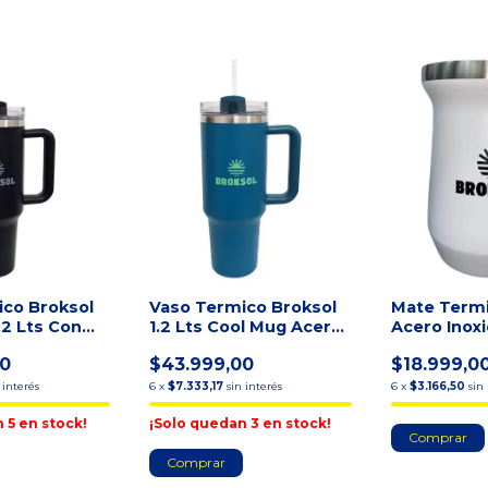
ico Broksol
Vaso Termico Broksol
Mate Termi
.2 Lts Con
1.2 Lts Cool Mug Acero
Acero Inoxi
ete Negro
Bicapa Y Sorbete
Color Blanc
00
$43.999,00
$18.999,0
 interés
6
x
$7.333,17
sin interés
6
x
$3.166,50
sin
n
5
en stock!
¡Solo quedan
3
en stock!