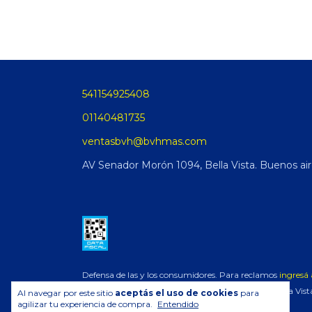
541154925408
01140481735
ventasbvh@bvhmas.com
AV Senador Morón 1094, Bella Vista. Buenos ai
Defensa de las y los consumidores. Para reclamos
ingresá 
Copyright BvhMas Bella Vista
Al navegar por este sitio
aceptás el uso de cookies
para
agilizar tu experiencia de compra.
Entendido