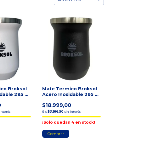
co Broksol
Mate Termico Broksol
dable 295 Ml
Acero Inoxidable 295 Ml
o Bl
Color Negro Neg
0
$18.999,00
 interés
6
x
$3.166,50
sin interés
¡Solo quedan
4
en stock!