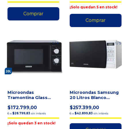
¡Solo quedan
5
en stock!
1
/
4
1
/
5
Microondas
Microondas Samsung
Tramontina Glass
20 Litros Blanco
Cook 20l 220v Color
Me731k-kd Cerámico
$172.799,00
$257.399,00
Silver/negro
800w
6
x
$28.799,83
sin interés
6
x
$42.899,83
sin interés
¡Solo quedan
3
en stock!