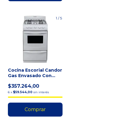
1
/
5
Cocina Escorial Candor
Gas Envasado Con
Puerta Con Visor Col
$357.264,00
6
x
$59.544,00
sin interés