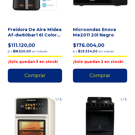
Freidora De Aire Midea
Microondas Enova
Af-dw60bar1 6l Color
Me2011 20l Negro
Negro Negro
$111.120,00
$176.004,00
6
x
$18.520,00
sin interés
6
x
$29.334,00
sin interés
¡Solo quedan
3
en stock!
¡Solo quedan
2
en stock!
1
/
5
1
/
5