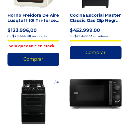
Horno Freidora De Aire
Cocina Escorial Master
Lusqtoff 10l Tri-force
Classic Gas Glp Negra
Digital Crema
Con Visor Negro
$123.996,00
$452.999,00
6
x
$20.666,00
sin interés
6
x
$75.499,83
sin interés
¡Solo quedan
3
en stock!
1
/
4
1
/
5