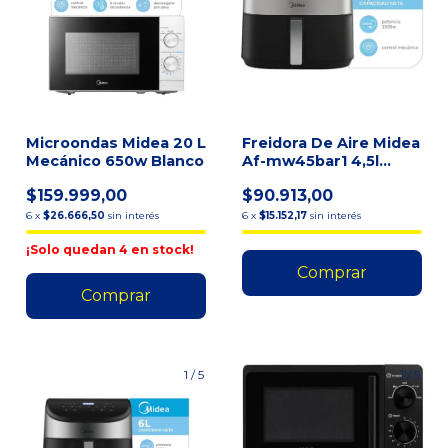
Microondas Midea 20 L
Freidora De Aire Midea
Mecánico 650w Blanco
Af-mw45bar1 4,5l
Color Negro Negro
$159.999,00
$90.913,00
6
x
$26.666,50
sin interés
6
x
$15.152,17
sin interés
¡Solo quedan
4
en stock!
1
/
5
1
/
5