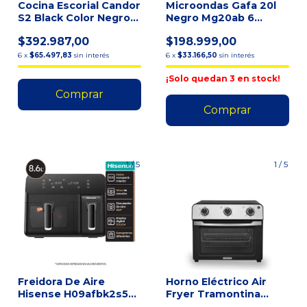
Cocina Escorial Candor
Microondas Gafa 20l
S2 Black Color Negro
Negro Mg20ab 6
Con Puerta Con V
Niveles De Potencia
$392.987,00
$198.999,00
6
x
$65.497,83
sin interés
6
x
$33.166,50
sin interés
¡Solo quedan
3
en stock!
1
/
5
1
/
5
Freidora De Aire
Horno Eléctrico Air
Hisense H09afbk2s5
Fryer Tramontina
8.6 L 1700w Doble
Glass Cook 25 Litros