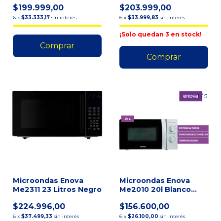
$199.999,00
$203.999,00
Negro
Ne
6
x
$33.333,17
sin interés
6
x
$33.999,83
sin interés
¡Solo quedan
3
en stock!
1
/
4
1
/
5
Microondas Enova
Microondas Enova
Me2311 23 Litros Negro
Me2010 20l Blanco
1100w
$224.996,00
$156.600,00
6
x
$37.499,33
sin interés
6
x
$26.100,00
sin interés