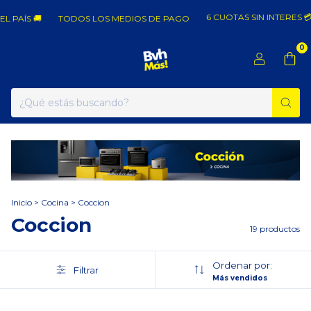
6 CUOTAS SIN INTERES 💳
AÍS 🚚
TODOS LOS MEDIOS DE PAGO
0
Inicio
>
Cocina
>
Coccion
Coccion
19 productos
Ordenar por:
Filtrar
Más vendidos