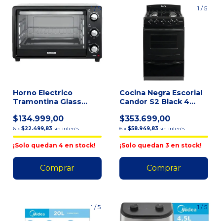
1
/
5
1
/
5
Horno Electrico
Cocina Negra Escorial
Tramontina Glass
Candor S2 Black 4
Cook 40l C/ Grill Negro
Hornallas Visor Y Pa
$134.999,00
$353.699,00
6
x
$22.499,83
sin interés
6
x
$58.949,83
sin interés
¡Solo quedan
4
en stock!
¡Solo quedan
3
en stock!
1
/
5
1
/
5