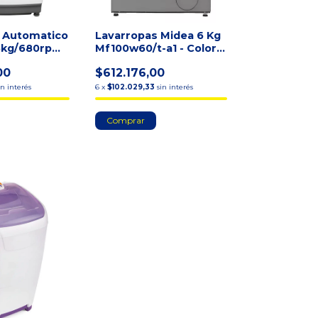
 Automatico
Lavarropas Midea 6 Kg
.5kg/680rpm
Mf100w60/t-a1 - Color
va
Titanio 1000rpm
00
$612.176,00
in interés
6
x
$102.029,33
sin interés