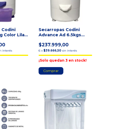
 Codini
Secarropas Codini
g Color Lila
Advance Ad 6.5kgs
Tambor Acero Inox.
00
$237.999,00
2800r
in interés
6
x
$39.666,50
sin interés
¡Solo quedan
3
en stock!