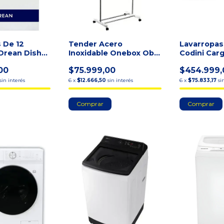
s De 12
Tender Acero
Lavarropas
Drean Dish
Inoxidable Onebox Ob-
Codini Car
anco Blan
tv2 Color Gris Gris
6kg Blanco
00
$75.999,00
$454.999,
sin interés
6
x
$12.666,50
sin interés
6
x
$75.833,17
si