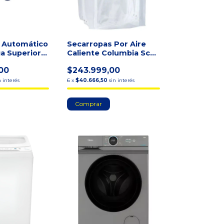
 Automático
Secarropas Por Aire
ga Superior
Caliente Columbia Scp-
 Blanc
6000 Eléctrico 6kg
00
$243.999,00
n interés
6
x
$40.666,50
sin interés