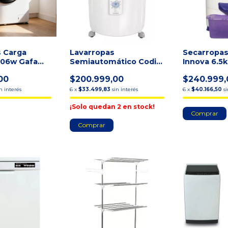
s Carga
Lavarropas
Secarropas
g06w Gafa
Semiautomático Codini
Innova 6.5k
 Inverter Bla
Silent 4051 10k Blanco
Lila
00
$200.999,00
$240.999,
in interés
6
x
$33.499,83
sin interés
6
x
$40.166,50
s
¡Solo quedan
2
en stock!