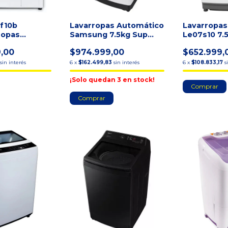
0f10b
Lavarropas Automático
Lavarropas
ropas
Samsung 7.5kg Sup
Le07s10 7
arga Frontal
Ecobubble Inverter B
Blanco Eno
9,00
$974.999,00
$652.999,
sin interés
6
x
$162.499,83
sin interés
6
x
$108.833,17
s
¡Solo quedan
3
en stock!