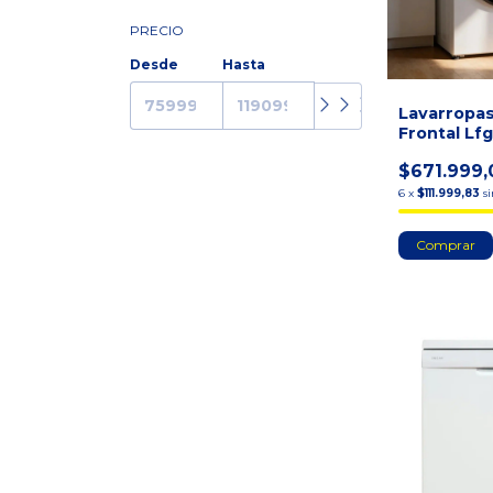
PRECIO
Desde
Hasta
Lavarropa
Frontal Lf
6kg Blanco
$671.999,
6
x
$111.999,83
s