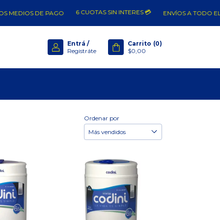
6 CUOTAS SIN INTERES 💳
DIOS DE PAGO
ENVÍOS A TODO EL PAÍS 
Entrá
/
Carrito
(
0
)
Registráte
$0,00
Ordenar por