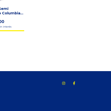
Semi
o Columbia
0k 7p Con
00
in interés