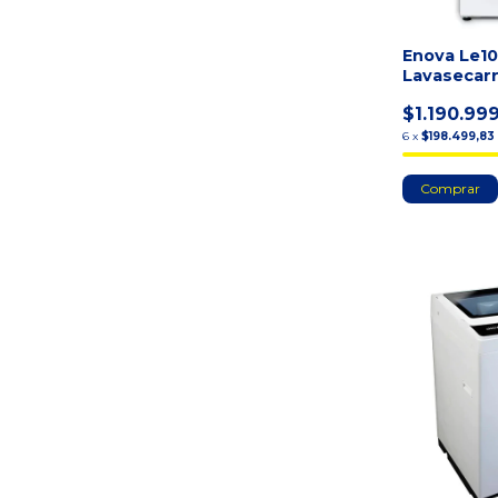
Enova Le1
Lavasecar
Inverter C
$1.190.99
10 Kg B
6
x
$198.499,83