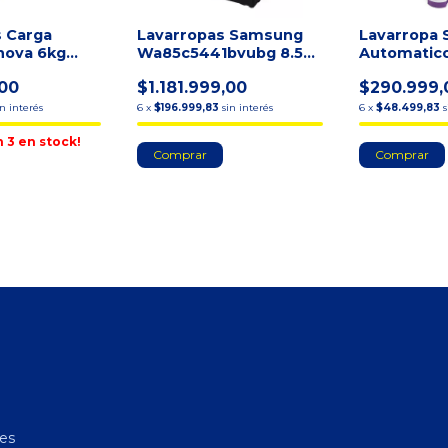
s Carga
Lavarropas Samsung
Lavarropa 
nova 6kg
Wa85c5441bvubg 8.5kg
Automatic
06s10
Black Inverter Linea
Lsc10001 1
,00
$1.181.999,00
$290.999,
Bomba
in interés
6
x
$196.999,83
sin interés
6
x
$48.499,83
s
n
3
en stock!
res