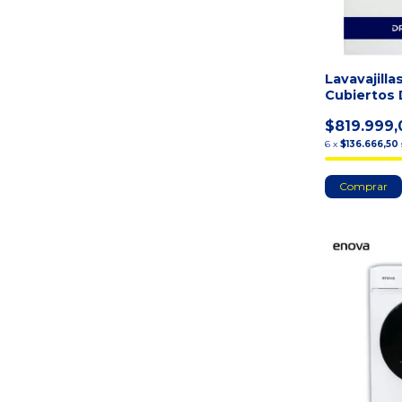
Lavavajilla
Cubiertos 
12.2 Ltb Bl
$819.999,
6
x
$136.666,50