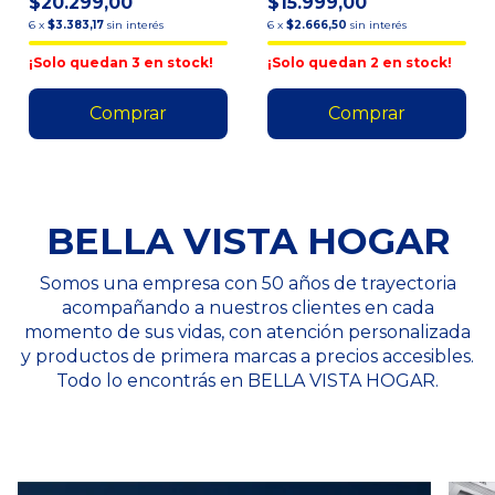
$20.299,00
$15.999,00
Negro - Españ
6
x
$3.383,17
sin interés
6
x
$2.666,50
sin interés
¡Solo quedan
3
en stock!
¡Solo quedan
2
en stock!
BELLA VISTA HOGAR
Somos una empresa con 50 años de trayectoria
acompañando a nuestros clientes en cada
momento de sus vidas, con atención personalizada
y productos de primera marcas a precios accesibles.
Todo lo encontrás en BELLA VISTA HOGAR.