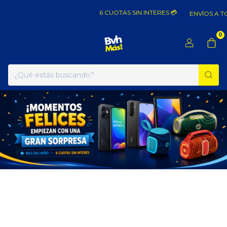
6 CUOTAS SIN INTERES 💳
ENVÍOS A TODO EL
0