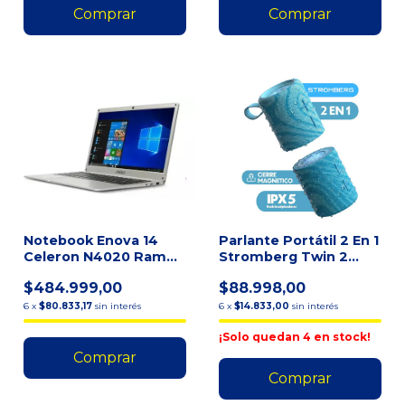
Notebook Enova 14
Parlante Portátil 2 En 1
Celeron N4020 Ram
Stromberg Twin 2
4gb Ssd 128gb Gris
Bluetooth Fm Ipx5
$484.999,00
$88.998,00
Negro
6
x
$80.833,17
sin interés
6
x
$14.833,00
sin interés
¡Solo quedan
4
en stock!