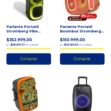
Parlante Portatil
Parlante Portatil
Stromberg Vibe
Boombox Stromberg
Bluetooth Verde
Groove Bluetooth Ipx4
$352.999,00
$150.999,00
Oscuro 5hs
Fm
6
x
$58.833,17
sin interés
6
x
$25.166,50
sin interés