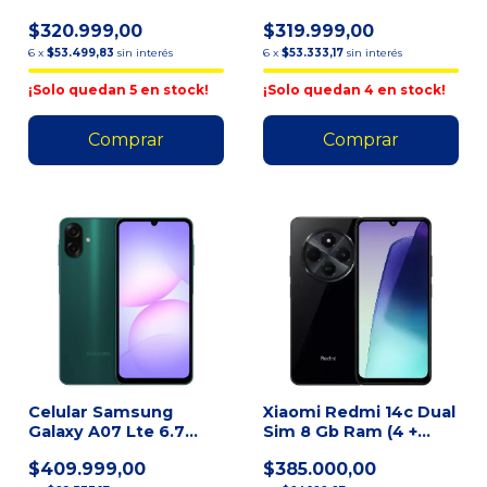
$320.999,00
$319.999,00
6
x
$53.499,83
sin interés
6
x
$53.333,17
sin interés
¡Solo quedan
5
en stock!
¡Solo quedan
4
en stock!
Celular Samsung
Xiaomi Redmi 14c Dual
Galaxy A07 Lte 6.7
Sim 8 Gb Ram (4 +
128gb 4gb Ram
4gb) 128 Gb Negro
$409.999,00
$385.000,00
Cámara 50mpx - Gree