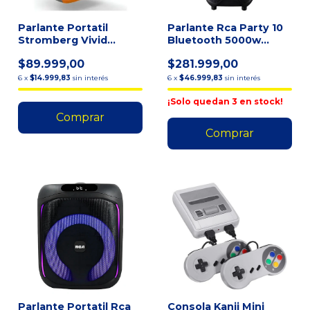
Parlante Portatil
Parlante Rca Party 10
Stromberg Vivid
Bluetooth 5000w
Bluetooth 25w Rms
Color Negro C/micro
$89.999,00
$281.999,00
Naranja
Ne
6
x
$14.999,83
sin interés
6
x
$46.999,83
sin interés
¡Solo quedan
3
en stock!
Parlante Portatil Rca
Consola Kanji Mini