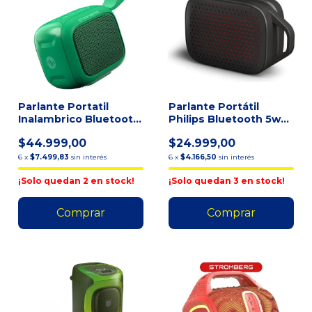
Parlante Portatil
Parlante Portátil
Inalambrico Bluetooth
Philips Bluetooth 5w
Stromberg Zing! 5w V
Tas1209bk/00 Negro
$44.999,00
$24.999,00
Ne
6
x
$7.499,83
sin interés
6
x
$4.166,50
sin interés
¡Solo quedan
2
en stock!
¡Solo quedan
3
en stock!