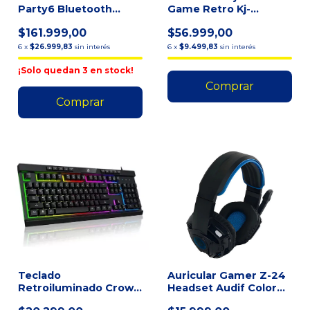
Party6 Bluetooth
Game Retro Kj-
Color Negro Negro
minigame Standard
$161.999,00
$56.999,00
Blanco/gr
6
x
$26.999,83
sin interés
6
x
$9.499,83
sin interés
¡Solo quedan
3
en stock!
Teclado
Auricular Gamer Z-24
Retroiluminado Crown
Headset Audif Color
Mustang Deckard -
Negro Color De La L