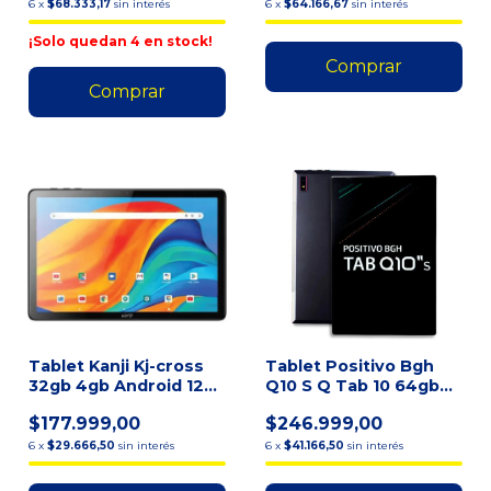
6
x
$68.333,17
sin interés
6
x
$64.166,67
sin interés
¡Solo quedan
4
en stock!
Tablet Kanji Kj-cross
Tablet Positivo Bgh
32gb 4gb Android 12
Q10 S Q Tab 10 64gb
Gris
Negro 4gb Ram - Ne
$177.999,00
$246.999,00
6
x
$29.666,50
sin interés
6
x
$41.166,50
sin interés