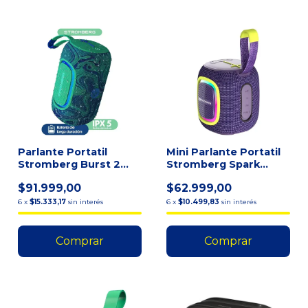
Parlante Portatil
Mini Parlante Portatil
Stromberg Burst 2
Stromberg Spark
Inalambrico Ipx5 Fm
Bluetooth Violeta Vio
$91.999,00
$62.999,00
Verd
6
x
$15.333,17
sin interés
6
x
$10.499,83
sin interés